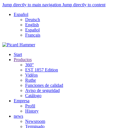
Jump directly to main navigation
Jump directly to content
Español
Deutsch
English
Español
Français
Start
Productos
360°
EST 1857 Edition
Vidéos
Ruthe
Funciones de calidad
Aviso de seguridad
Catálogo
Empresa
Profil
History
news
Newsroom
Terminado